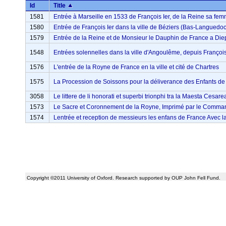
Id
Title
1581
Entrée à Marseille en 1533 de François Ier, de la Reine sa femm
1580
Entrée de François Ier dans la ville de Béziers (Bas-Languedoc
1579
Entrée de la Reine et de Monsieur le Dauphin de France a Diepp
1548
Entrées solennelles dans la ville d'Angoulême, depuis François I
1576
L'entrée de la Royne de France en la ville et cité de Chartres
1575
La Procession de Soissons pour la déliverance des Enfants de 
3058
Le littere de li honorati et superbi trionphi tra la Maesta Cesarea 
1573
Le Sacre et Coronnement de la Royne, Imprimé par le Comman
1574
Lentrée et reception de messieurs les enfans de France Avec la 
Copyright ©2011 University of Oxford. Research supported by OUP John Fell Fund.