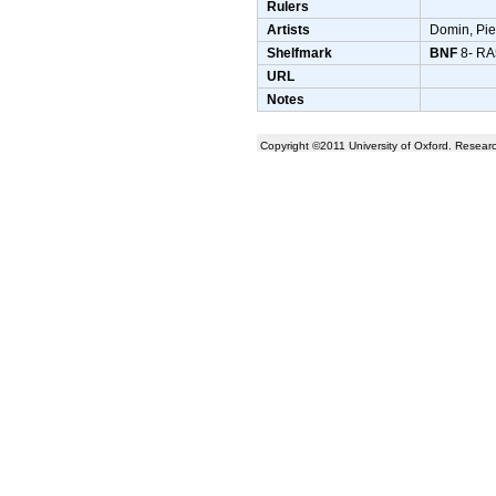
Rulers
Artists
Domin, Pie
Shelfmark
BNF
8- RA
URL
Notes
Copyright ©2011 University of Oxford. Resea