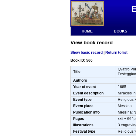
HOME
BOOKS
View book record
Show basic record
|
Return to list
Book ID: 560
Qvattro Por
Title
Festeggiam
Authors
Year of event
1685
Event description
Miracles i
Event type
Religious F
Event place
Messina
Publication info
Messina: N
Pages
xxii + 664pp
Illustrations
3 engravin
Festival type
Religious fe