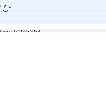
tro
{Eng}
5- 570
rch supported by OUP John Fell Fund.