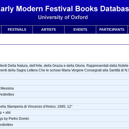
FESTIVALS
ARTISTS
EVENTS
PARTICIPANTS
tenti Della Natura, dell'Arte, della Grazia e della Gloria. Rappresentati dalla Nobil
enti della Sagra Lettera Che le scrisse Maria Vergine Consegrati alla Santità di N
n Messina
estivities
ella Stamperia di Vincenzo d'Amico; 1685; 12°
 + xliii
gs by Pietro Domin
stivities